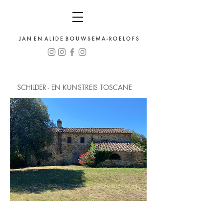
J A N E N A L I D E B O U W S E M A - R O E L O F S
SCHILDER - EN KUNSTREIS TOSCANE