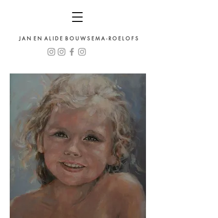
J A N E N A L I D E B O U W S E M A - R O E L O F S